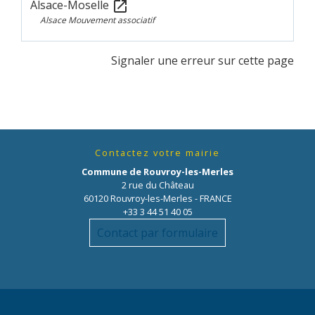
Alsace-Moselle
open_in_new
Alsace Mouvement associatif
Signaler une erreur sur cette page
Contactez votre mairie
Commune de Rouvroy-les-Merles
2 rue du Château
60120 Rouvroy-les-Merles - FRANCE
+33 3 44 51 40 05
Contact par formulaire